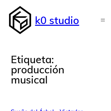
Saltar
al
k0 studio
contenido
Etiqueta:
producción
musical