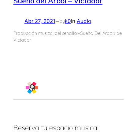
Sueño del Árbol – Victador
—
Abr 27, 2021
k0
in
Audio
by
Producción musical del sencillo «Sueño Del Árbol» de
Victador
Reserva tu espacio musical.