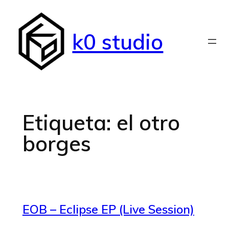
Saltar
al
k0 studio
contenido
Etiqueta:
el otro
borges
EOB – Eclipse EP (Live Session)